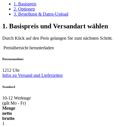
1. Basispreis
2. Optionen
3. Bestellung & Daten-Upload
1.
Basispreis und Versandart wählen
Durch Klick auf den Preis gelangen Sie zum nächsten Schritt.
Preisübersicht herunterladen
Datenannahme:
12
12 Uhr
Infos zu Versand und Lieferzeiten
Standard
10-12
Werktage
(gilt Mo - Fr)
Menge
netto
brutto
1