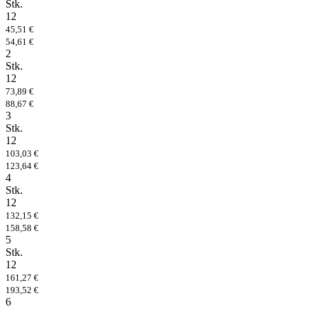
Stk.
12
45,51 €
54,61 €
2
Stk.
12
73,89 €
88,67 €
3
Stk.
12
103,03 €
123,64 €
4
Stk.
12
132,15 €
158,58 €
5
Stk.
12
161,27 €
193,52 €
6