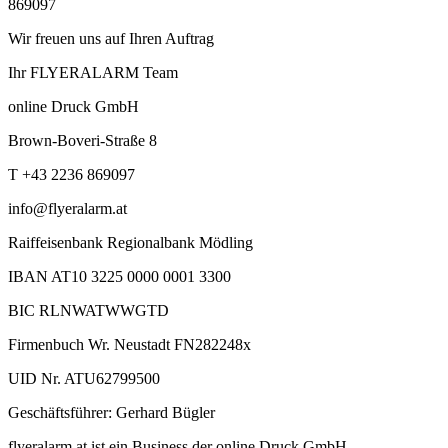
869097
Wir freuen uns auf Ihren Auftrag
Ihr FLYERALARM Team
online Druck GmbH
Brown-Boveri-Straße 8
T +43 2236 869097
info@flyeralarm.at
Raiffeisenbank Regionalbank Mödling
IBAN AT10 3225 0000 0001 3300
BIC RLNWATWWGTD
Firmenbuch Wr. Neustadt FN282248x
UID Nr. ATU62799500
Geschäftsführer: Gerhard Bügler
flyeralarm.at ist ein Business der online Druck GmbH