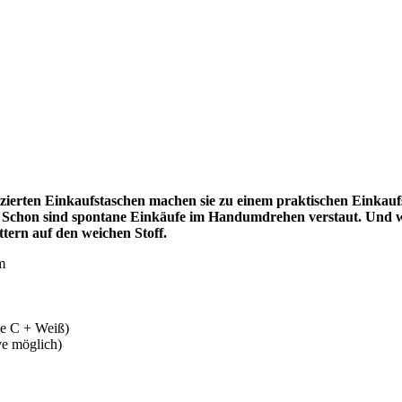
erten Einkaufstaschen machen sie zu einem praktischen Einkaufsh
n. Schon sind spontane Einkäufe im Handumdrehen verstaut. Und
tern auf den weichen Stoff.
m
ne C + Weiß)
ve möglich)