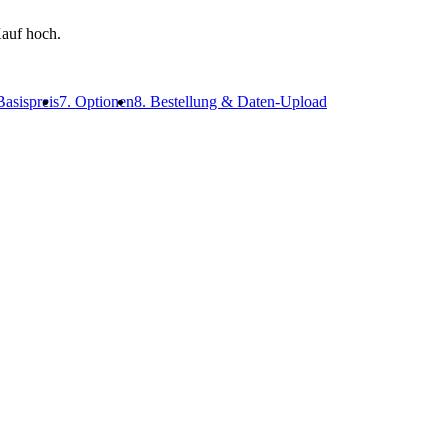
auf hoch.
Basispreis
7. Optionen
8. Bestellung & Daten-Upload