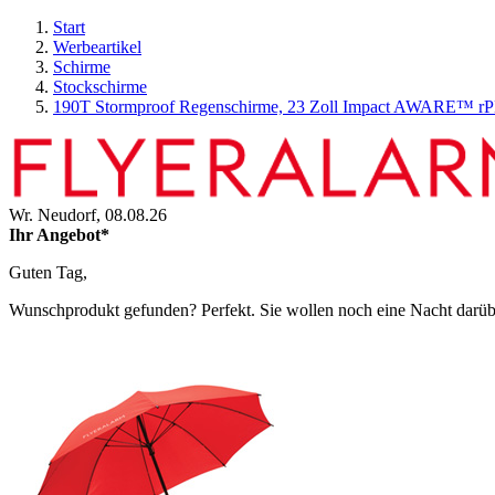
Start
Werbeartikel
Schirme
Stockschirme
190T Stormproof Regenschirme, 23 Zoll Impact AWARE™ r
Wr. Neudorf,
08.08.26
Ihr Angebot*
Guten Tag,
Wunschprodukt gefunden? Perfekt. Sie wollen noch eine Nacht darüber