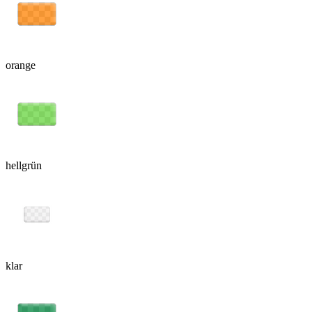
orange
hellgrün
klar