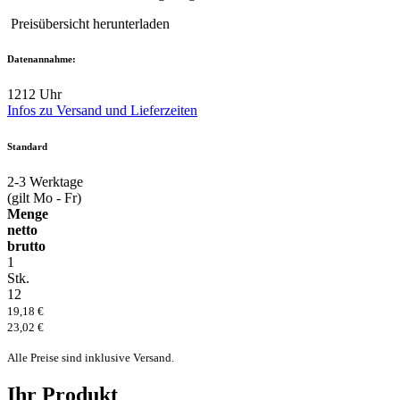
Preisübersicht herunterladen
Datenannahme:
12
12 Uhr
Infos zu Versand und Lieferzeiten
Standard
2-3
Werktage
(gilt Mo - Fr)
Menge
netto
brutto
1
Stk.
12
19,18 €
23,02 €
Alle Preise sind inklusive Versand.
Ihr Produkt