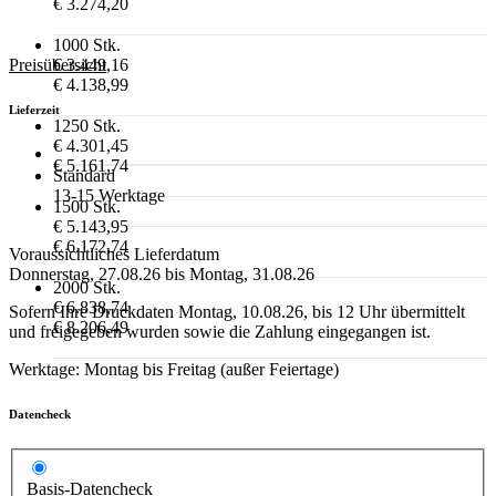
€ 3.274,20
1000 Stk.
Preisübersicht
€ 3.449,16
€ 4.138,99
Lieferzeit
1250 Stk.
€ 4.301,45
€ 5.161,74
Standard
13-15 Werktage
1500 Stk.
€ 5.143,95
€ 6.172,74
Voraussichtliches Lieferdatum
Donnerstag, 27.08.26 bis Montag, 31.08.26
2000 Stk.
€ 6.838,74
Sofern Ihre Druckdaten Montag, 10.08.26, bis 12 Uhr übermittelt
€ 8.206,49
und freigegeben wurden sowie die Zahlung eingegangen ist.
Werktage: Montag bis Freitag (außer Feiertage)
Datencheck
Basis-Datencheck