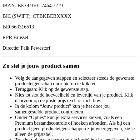
IBAN: BE39 9501 7464 7219
BIC (SWIFT): CTBKBEBXXXX
BE0563316513
RPR Brussel
Directie: Falk Pewestorf
Zo stel je jouw product samen
Volg de aangegeven stappen en selecteer steeds de gewenste
producteigenschap door hierop te klikken.
Teruggaan: Klik op de gewenste stap.
Kies tot slot de hoeveelheid en levertijd van je product. Klik
daarvoor op de juiste prijs excl. of incl. btw.
In de kolom “Jouw product” kun je het door jou
samengestelde product controleren.
Onder “Opties” kun je extra services kiezen, zoals een
Premium bestandscontrole of hoeken afronden. Als bij een
product geen producteigenschappen zijn weergegeven, zie je
alleen de prijstabel.
Tot slot vul je een naam voor je bestelling in, geef je aan hoe