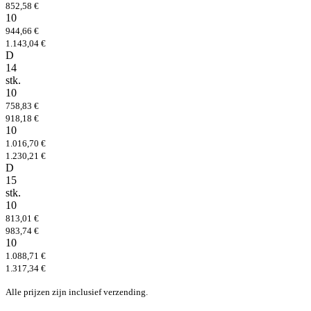
852,58 €
10
944,66 €
1.143,04 €
D
14
stk.
10
758,83 €
918,18 €
10
1.016,70 €
1.230,21 €
D
15
stk.
10
813,01 €
983,74 €
10
1.088,71 €
1.317,34 €
Alle prijzen zijn inclusief verzending.