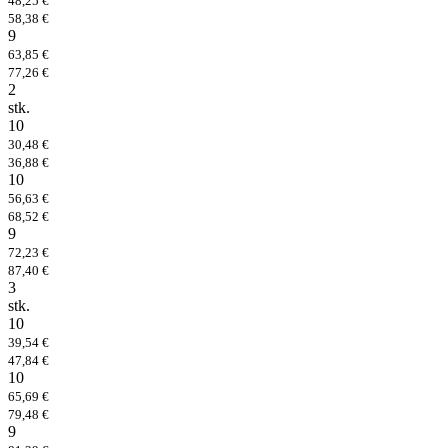
48,25 €
58,38 €
9
63,85 €
77,26 €
2
stk.
10
30,48 €
36,88 €
10
56,63 €
68,52 €
9
72,23 €
87,40 €
3
stk.
10
39,54 €
47,84 €
10
65,69 €
79,48 €
9