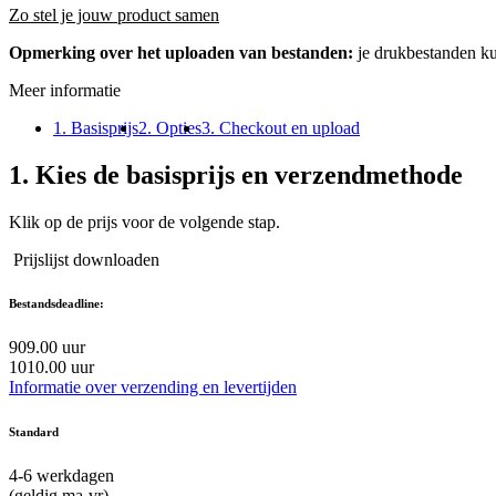
Zo stel je jouw product samen
Opmerking over het uploaden van bestanden:
je drukbestanden k
Meer informatie
1. Basisprijs
2. Opties
3. Checkout en upload
1.
Kies de basisprijs en verzendmethode
Klik op de prijs voor de volgende stap.
Prijslijst downloaden
Bestandsdeadline:
9
09.00 uur
10
10.00 uur
Informatie over verzending en levertijden
Standard
4-6
werkdagen
(geldig ma-vr)