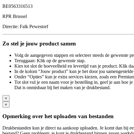
BE0563316513
RPR Brussel
Directie: Falk Pewestorf
Zo stel je jouw product samen
Volg de aangegeven stappen en selecteer steeds de gewenste pr
Teruggaan: Klik op de gewenste stap.
Kies tot slot de hoeveelheid en levertijd van je product. Klik daa
In de kolom “Jouw product” kun je het door jou samengestelde 
Onder “Opties” kun je extra services kiezen, zoals een Premium
Tot slot vul je een naam voor je bestelling in, geef je aan hoe 
Dat is onmisbaar bij het maken van je drukbestand.
×
×
Opmerking over het uploaden van bestanden
Drukbestanden kun je direct na aankoop uploaden. Je komt dan bij een
bestand? Geen probleem: je kunt je drukbestand binnen zeven werkdag