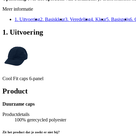
Meer informatie
1. Uitvoering
2. Basiskleur
3. Veredeling
4. Kleur
5. Basisprijs
6. 
1. Uitvoering
Cool Fit caps 6-panel
Product
Duurzame caps
Productdetails
100% gerecycled polyester
Zit het product dat je zoekt er niet bij?