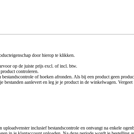
oducteigenschap door hierop te klikken.
rvoor op de juiste prijs excl. of incl. btw.
product controleren.
 bestandscontrole of hoeken afronden. Als bij een product geen product
je je bestanden aanlevert en leg je je product in de winkelwagen. Vergee
 uploadvenster inclusief bestandscontrole en ontvangt na enkele ogenbl
en in je klantaccount uploaden. Na deze periode wordt je bestelling a