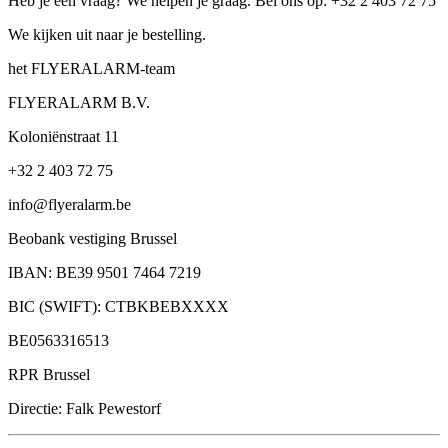
Heb je een vraag? We helpen je graag. Bel ons op: +32 2 403 72 75
We kijken uit naar je bestelling.
het FLYERALARM-team
FLYERALARM B.V.
Koloniënstraat 11
+32 2 403 72 75
info@flyeralarm.be
Beobank vestiging Brussel
IBAN: BE39 9501 7464 7219
BIC (SWIFT): CTBKBEBXXXX
BE0563316513
RPR Brussel
Directie: Falk Pewestorf