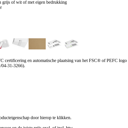
 grijs of wit of met eigen bedrukking
r
 certificering en automatische plaatsing van het FSC® of PEFC logo (de
/04-31-3266).
oducteigenschap door hierop te klikken.
rvoor op de juiste prijs excl. of incl. btw.