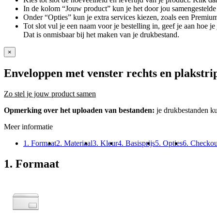
In de kolom “Jouw product” kun je het door jou samengestelde 
Onder “Opties” kun je extra services kiezen, zoals een Premium
Tot slot vul je een naam voor je bestelling in, geef je aan hoe 
Dat is onmisbaar bij het maken van je drukbestand.
×
Enveloppen met venster rechts en plakstri
Zo stel je jouw product samen
Opmerking over het uploaden van bestanden:
je drukbestanden k
Meer informatie
1. Formaat
2. Materiaal
3. Kleur
4. Basisprijs
5. Opties
6. Checkou
1. Formaat