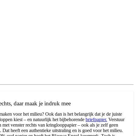
echts, daar maak je indruk mee
 maken voor het milieu? Ook dan is het belangrijk dat je de juiste
loppen kiest – en natuurlijk het bijbehorende
briefpapier.
Verstuur
n met venster rechts van kringlooppapier – ook als je zelf geen
 Dat heeft een authentieke uitstraling en is goed voor het milieu.
0% oud papier en heeft het Blauwe Engel-keurmerk. Toch is