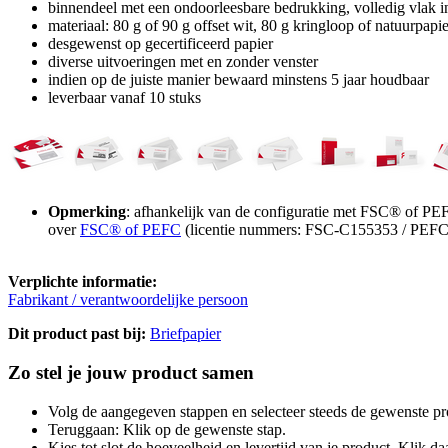
binnendeel met een ondoorleesbare bedrukking, volledig vlak in
materiaal: 80 g of 90 g offset wit, 80 g kringloop of natuurpapie
desgewenst op gecertificeerd papier
diverse uitvoeringen met en zonder venster
indien op de juiste manier bewaard minstens 5 jaar houdbaar
leverbaar vanaf 10 stuks
Opmerking
: afhankelijk van de configuratie met FSC® of PEFC
over
FSC® of PEFC
(licentie nummers: FSC-C155353 / PEFC
Verplichte informatie:
Fabrikant / verantwoordelijke persoon
Dit product past bij:
Briefpapier
Zo stel je jouw product samen
Volg de aangegeven stappen en selecteer steeds de gewenste pr
Teruggaan: Klik op de gewenste stap.
Kies tot slot de hoeveelheid en levertijd van je product. Klik daa