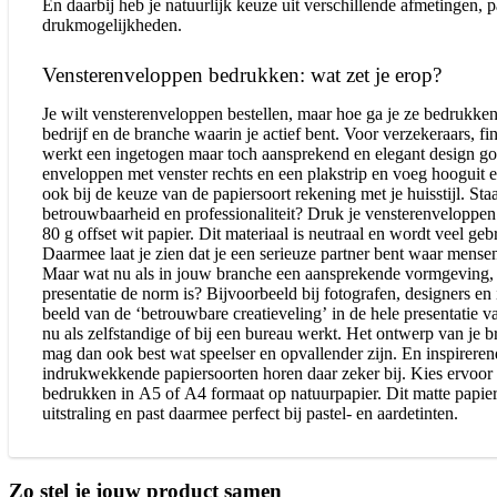
En daarbij heb je natuurlijk keuze uit verschillende afmetingen, 
drukmogelijkheden.
Vensterenveloppen bedrukken: wat zet je erop?
Je wilt vensterenveloppen bestellen, maar hoe ga je ze bedrukken
bedrijf en de branche waarin je actief bent. Voor verzekeraars, f
werkt een ingetogen maar toch aansprekend en elegant design goe
enveloppen met venster rechts en een plakstrip en voeg hooguit
ook bij de keuze van de papiersoort rekening met je huisstijl. Staa
betrouwbaarheid en professionaliteit? Druk je vensterenveloppe
80 g offset wit papier. Dit materiaal is neutraal en wordt veel geb
Daarmee laat je zien dat je een serieuze partner bent waar mens
Maar wat nu als in jouw branche een aansprekende vormgeving, st
presentatie de norm is? Bijvoorbeeld bij fotografen, designers en 
beeld van de ‘betrouwbare creatieveling’ in de hele presentatie v
nu als zelfstandige of bij een bureau werkt. Het ontwerp van je 
mag dan ook best wat speelser en opvallender zijn. En inspirerend
indrukwekkende papiersoorten horen daar zeker bij. Kies ervoor
bedrukken in A5 of A4 formaat op natuurpapier. Dit matte papie
uitstraling en past daarmee perfect bij pastel- en aardetinten.
Zo stel je jouw product samen