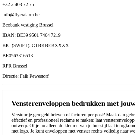
+32 2 403 72 75
info@flyeralarm.be
Beobank vestiging Brussel
IBAN: BE39 9501 7464 7219
BIC (SWIFT): CTBKBEBXXXX
BE0563316513
RPR Brussel
Directie: Falk Pewestorf
Vensterenveloppen bedrukken met jouw 
Verstuur je geregeld brieven of facturen per post? Maak dan geb
effectief en professioneel reclame te maken: laat vensterenvelo
ontwerp. Of je nu alleen de kleuren van je huisstijl laat terugko
met logo. Je kunt enveloppen met venster rechts volledig naar w