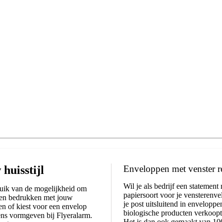
huisstijl
Enveloppen met venster r
Wil je als bedrijf een statement
ruik van de mogelijkheid om
papiersoort voor je vensterenve
ppen bedrukken met jouw
je post uitsluitend in enveloppe
men of kiest voor een envelop
biologische producten verkoopt.
ens vormgeven bij Flyeralarm.
Het is dan ook gemaakt van 10