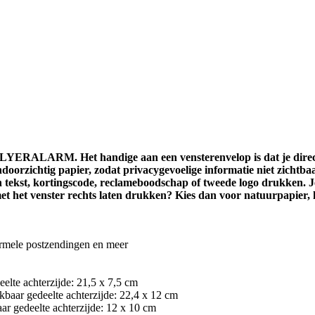
 FLYERALARM. Het handige aan een vensterenvelop is dat je direct
ndoorzichtig papier, zodat privacygevoelige informatie niet zichtbaa
n tekst, kortingscode, reclameboodschap of tweede logo drukken. Je
met het venster rechts laten drukken? Kies dan voor natuurpapier,
ormele postzendingen en meer
elte achterzijde: 21,5 x 7,5 cm
kbaar gedeelte achterzijde: 22,4 x 12 cm
ar gedeelte achterzijde: 12 x 10 cm