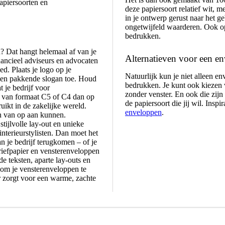
papiersoorten en
deze papiersoort relatief wit, m
in je ontwerp gerust naar het ge
ongetwijfeld waarderen. Ook op
bedrukken.
? Dat hangt helemaal af van je
Alternatieven voor een en
inancieel adviseurs en advocaten
d. Plaats je logo op je
Natuurlijk kun je niet alleen e
 een pakkende slogan toe. Houd
bedrukken. Je kunt ook kiezen
t je bedrijf voor
zonder venster. En ook die zijn
n van formaat C5 of C4 dan op
de papiersoort die jij wil. Ins
ruikt in de zakelijke wereld.
enveloppen
.
en van op aan kunnen.
ijlvolle lay-out en unieke
interieurstylisten. Dan moet het
an je bedrijf terugkomen – of je
briefpapier en vensterenveloppen
e teksten, aparte lay-outs en
 om je vensterenveloppen te
r zorgt voor een warme, zachte