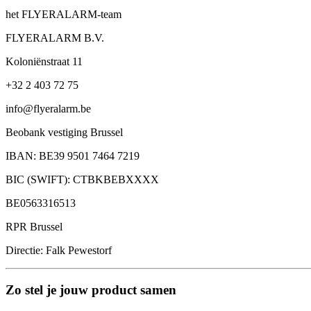
het FLYERALARM-team
FLYERALARM B.V.
Koloniënstraat 11
+32 2 403 72 75
info@flyeralarm.be
Beobank vestiging Brussel
IBAN: BE39 9501 7464 7219
BIC (SWIFT): CTBKBEBXXXX
BE0563316513
RPR Brussel
Directie: Falk Pewestorf
Zo stel je jouw product samen