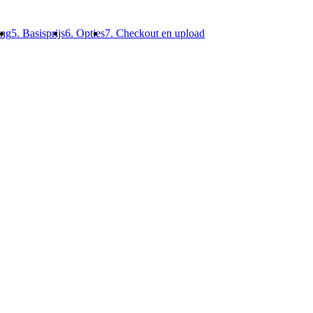
ing
5. Basisprijs
6. Opties
7. Checkout en upload