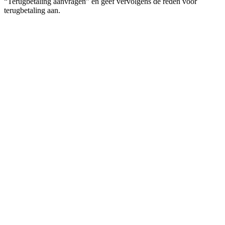
“Terugbetaling aanvragen” en geef vervolgens de reden voor
terugbetaling aan.