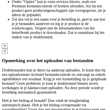
Onder “Opties” kun je extra services kiezen, zoals een
Premium bestandscontrole of hoeken afronden. Als bij een
product geen producteigenschappen zijn weergegeven, zie je
alleen de prijstabel.
Tot slot vul je een naam voor je bestelling in, geef je aan hoe
je je bestanden aanlevert en leg je je product in de
winkelwagen. Vergeet niet de informatiesheet van het
betreffende product te downloaden. Dat is onmisbaar bij het
maken van je drukbestand.
×
×
Opmerking over het uploaden van bestanden
Drukbestanden kun je direct na aankoop uploaden. Je komt dan bij
een uploadvenster inclusief bestandscontrole en ontvangt na enkele
ogenblikken een resultaat. Krijg je een foutmelding op je geüploade
bestand? Geen probleem: je kunt je drukbestand binnen zeven
werkdagen in je klantaccount uploaden. Na deze periode wordt je
bestelling automatisch geannuleerd.
Heb je het bedrag al betaald? Dan vindt de terugbetaling
automatisch plaats. Heb je het bedrag overgemaakt via
vooruitbetaling? Vraag dan een terugstorting in je klantaccount aan.