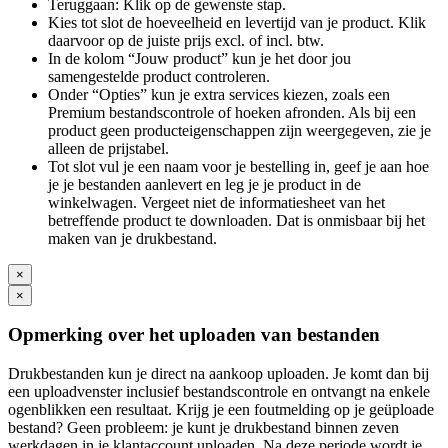
Teruggaan: Klik op de gewenste stap.
Kies tot slot de hoeveelheid en levertijd van je product. Klik
daarvoor op de juiste prijs excl. of incl. btw.
In de kolom “Jouw product” kun je het door jou
samengestelde product controleren.
Onder “Opties” kun je extra services kiezen, zoals een
Premium bestandscontrole of hoeken afronden. Als bij een
product geen producteigenschappen zijn weergegeven, zie je
alleen de prijstabel.
Tot slot vul je een naam voor je bestelling in, geef je aan hoe
je je bestanden aanlevert en leg je je product in de
winkelwagen. Vergeet niet de informatiesheet van het
betreffende product te downloaden. Dat is onmisbaar bij het
maken van je drukbestand.
×
×
Opmerking over het uploaden van bestanden
Drukbestanden kun je direct na aankoop uploaden. Je komt dan bij
een uploadvenster inclusief bestandscontrole en ontvangt na enkele
ogenblikken een resultaat. Krijg je een foutmelding op je geüploade
bestand? Geen probleem: je kunt je drukbestand binnen zeven
werkdagen in je klantaccount uploaden. Na deze periode wordt je