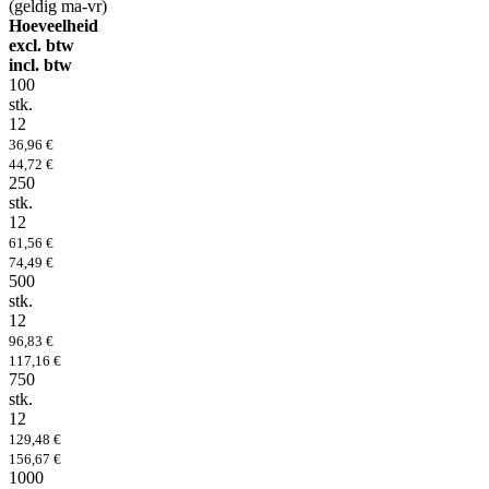
(geldig ma-vr)
Hoeveelheid
excl. btw
incl. btw
100
stk.
12
36,96 €
44,72 €
250
stk.
12
61,56 €
74,49 €
500
stk.
12
96,83 €
117,16 €
750
stk.
12
129,48 €
156,67 €
1000