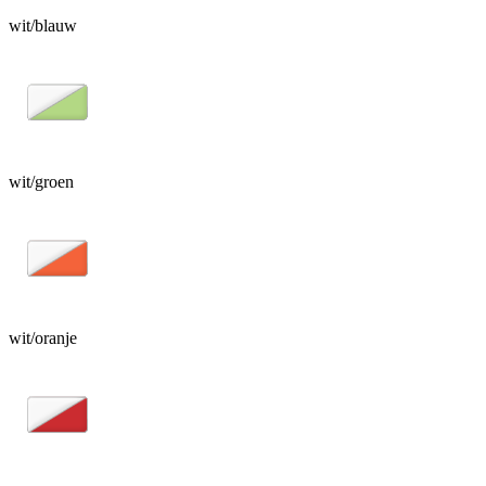
wit/blauw
wit/groen
wit/oranje