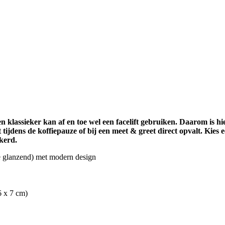
en klassieker kan af en toe wel een facelift gebruiken. Daarom i
jdens de koffiepauze of bij een meet & greet direct opvalt. Kies e
kerd.
de glanzend) met modern design
6 x 7 cm)