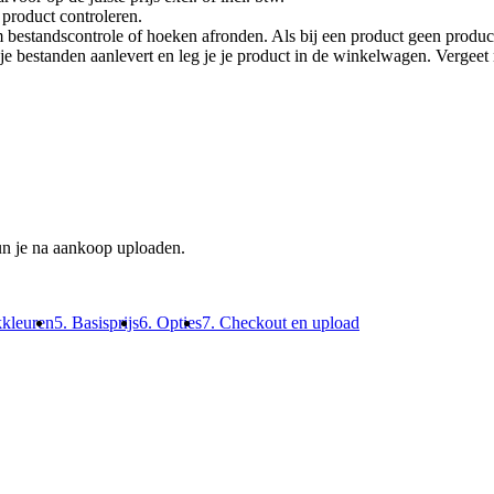
product controleren.
 bestandscontrole of hoeken afronden. Als bij een product geen product
je je bestanden aanlevert en leg je je product in de winkelwagen. Vergee
un je na aankoop uploaden.
kkleuren
5. Basisprijs
6. Opties
7. Checkout en upload