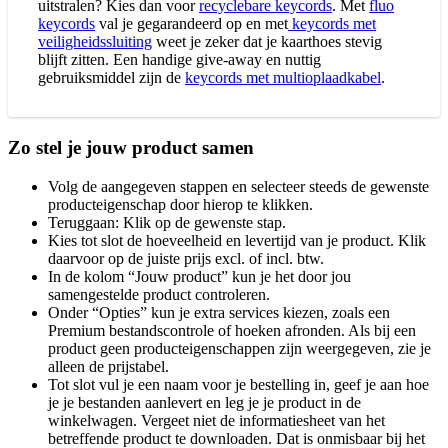
uitstralen? Kies dan voor
recyclebare keycords
. Met
fluo
keycords
val je gegarandeerd op en met
keycords met
veiligheidssluiting
weet je zeker dat je kaarthoes stevig
blijft zitten. Een handige give-away en nuttig
gebruiksmiddel zijn de
keycords met multioplaadkabel
.
Zo stel je jouw product samen
Volg de aangegeven stappen en selecteer steeds de gewenste
producteigenschap door hierop te klikken.
Teruggaan: Klik op de gewenste stap.
Kies tot slot de hoeveelheid en levertijd van je product. Klik
daarvoor op de juiste prijs excl. of incl. btw.
In de kolom “Jouw product” kun je het door jou
samengestelde product controleren.
Onder “Opties” kun je extra services kiezen, zoals een
Premium bestandscontrole of hoeken afronden. Als bij een
product geen producteigenschappen zijn weergegeven, zie je
alleen de prijstabel.
Tot slot vul je een naam voor je bestelling in, geef je aan hoe
je je bestanden aanlevert en leg je je product in de
winkelwagen. Vergeet niet de informatiesheet van het
betreffende product te downloaden. Dat is onmisbaar bij het