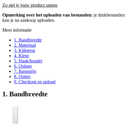
Zo stel je jouw product samen
Opmerking over het uploaden van bestanden:
je drukbestanden
kun je na aankoop uploaden.
Meer informatie
1. Bandbreedte
2. Materiaal
3. Klikgesp
4. Kleur
5. Haak/houder
6. Oplage
7. Basisprijs
8. Opties
9. Checkout en upload
1. Bandbreedte