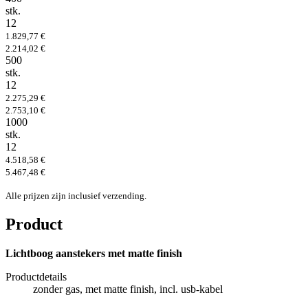
stk.
12
1.829,77 €
2.214,02 €
500
stk.
12
2.275,29 €
2.753,10 €
1000
stk.
12
4.518,58 €
5.467,48 €
Alle prijzen zijn inclusief verzending.
Product
Lichtboog aanstekers met matte finish
Productdetails
zonder gas, met matte finish, incl. usb-kabel