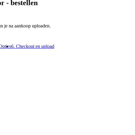
or
- bestellen
un je na aankoop uploaden.
Opties
6. Checkout en upload