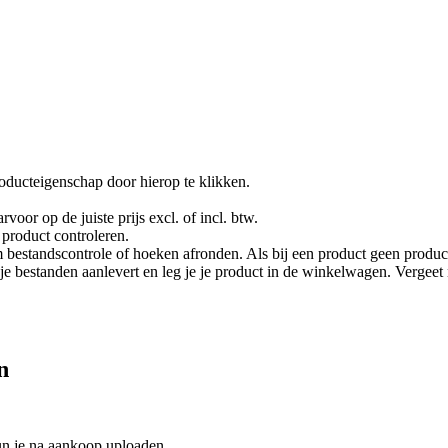
oducteigenschap door hierop te klikken.
rvoor op de juiste prijs excl. of incl. btw.
product controleren.
 bestandscontrole of hoeken afronden. Als bij een product geen product
je je bestanden aanlevert en leg je je product in de winkelwagen. Vergee
n
un je na aankoop uploaden.