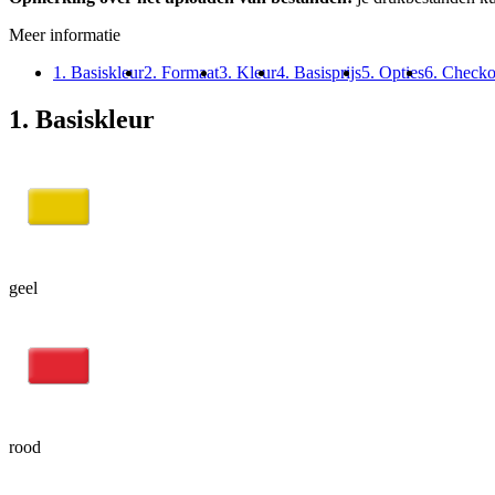
Meer informatie
1. Basiskleur
2. Formaat
3. Kleur
4. Basisprijs
5. Opties
6. Checko
1. Basiskleur
geel
rood