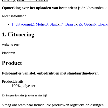
Opmerking over het uploaden van bestanden:
je drukbestanden k
Meer informatie
1. Uitvoering
2. Motief
3. Sluiting
4. Basisprijs
5. Opties
6. Check
1. Uitvoering
volwassenen
kinderen
Product
Polsbandjes van stof, onbedrukt en met standaardmotieven
Productdetails
100% polyester
Zit het product dat je zoekt er niet bij?
Vraag ons team naar individuele product- en logistieke oplossingen.