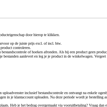
oducteigenschap door hierop te klikken.
rvoor op de juiste prijs excl. of incl. btw.
product controleren.
 bestandscontrole of hoeken afronden. Als bij een product geen product
je je bestanden aanlevert en leg je je product in de winkelwagen. Vergee
 uploadvenster inclusief bestandscontrole en ontvangt na enkele ogenbl
en in je klantaccount uploaden. Na deze periode wordt je bestelling a
laats. Heb je het bedrag overgemaakt via vooruitbetaling? Vraag dan een