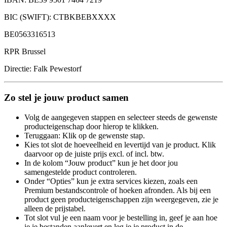
BIC (SWIFT): CTBKBEBXXXX
BE0563316513
RPR Brussel
Directie: Falk Pewestorf
Zo stel je jouw product samen
Volg de aangegeven stappen en selecteer steeds de gewenste
producteigenschap door hierop te klikken.
Teruggaan: Klik op de gewenste stap.
Kies tot slot de hoeveelheid en levertijd van je product. Klik
daarvoor op de juiste prijs excl. of incl. btw.
In de kolom “Jouw product” kun je het door jou
samengestelde product controleren.
Onder “Opties” kun je extra services kiezen, zoals een
Premium bestandscontrole of hoeken afronden. Als bij een
product geen producteigenschappen zijn weergegeven, zie je
alleen de prijstabel.
Tot slot vul je een naam voor je bestelling in, geef je aan hoe
je je bestanden aanlevert en leg je je product in de