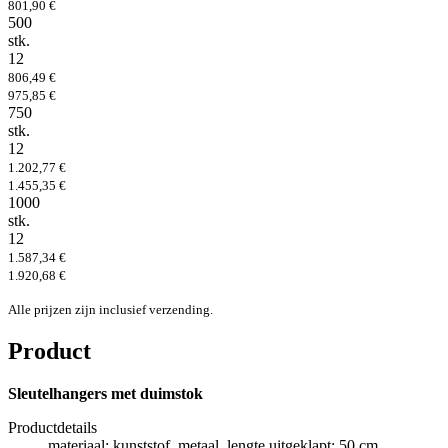
801,90 €
500
stk.
12
806,49 €
975,85 €
750
stk.
12
1.202,77 €
1.455,35 €
1000
stk.
12
1.587,34 €
1.920,68 €
Alle prijzen zijn inclusief verzending.
Product
Sleutelhangers met duimstok
Productdetails
materiaal: kunststof, metaal, lengte uitgeklapt: 50 cm