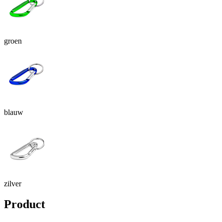
groen
blauw
zilver
Product