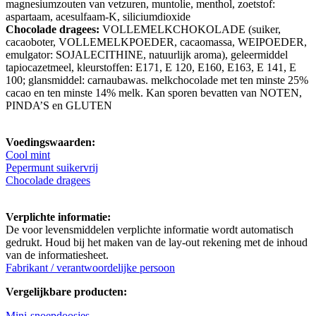
magnesiumzouten van vetzuren, muntolie, menthol, zoetstof:
aspartaam, acesulfaam-K, siliciumdioxide
Chocolade dragees:
VOLLEMELKCHOKOLADE (suiker,
cacaoboter, VOLLEMELKPOEDER, cacaomassa, WEIPOEDER,
emulgator: SOJALECITHINE, natuurlijk aroma), geleermiddel
tapiocazetmeel, kleurstoffen: E171, E 120, E160, E163, E 141, E
100; glansmiddel: carnaubawas. melkchocolade met ten minste 25%
cacao en ten minste 14% melk. Kan sporen bevatten van NOTEN,
PINDA’S en GLUTEN
Voedingswaarden:
Cool mint
Pepermunt suikervrij
Chocolade dragees
Verplichte informatie:
De voor levensmiddelen verplichte informatie wordt automatisch
gedrukt. Houd bij het maken van de lay-out rekening met de inhoud
van de informatiesheet.
Fabrikant / verantwoordelijke persoon
Vergelijkbare producten:
Mini-snoepdoosjes