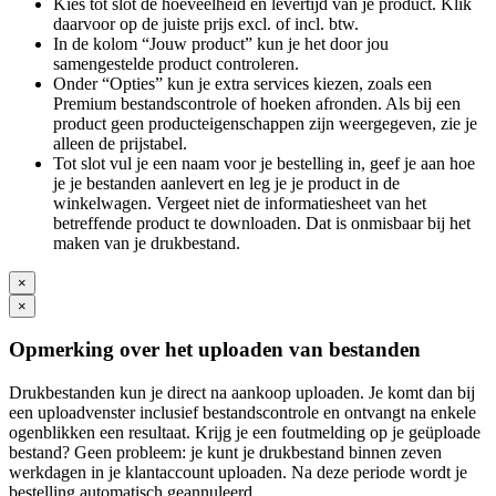
Kies tot slot de hoeveelheid en levertijd van je product. Klik
daarvoor op de juiste prijs excl. of incl. btw.
In de kolom “Jouw product” kun je het door jou
samengestelde product controleren.
Onder “Opties” kun je extra services kiezen, zoals een
Premium bestandscontrole of hoeken afronden. Als bij een
product geen producteigenschappen zijn weergegeven, zie je
alleen de prijstabel.
Tot slot vul je een naam voor je bestelling in, geef je aan hoe
je je bestanden aanlevert en leg je je product in de
winkelwagen. Vergeet niet de informatiesheet van het
betreffende product te downloaden. Dat is onmisbaar bij het
maken van je drukbestand.
×
×
Opmerking over het uploaden van bestanden
Drukbestanden kun je direct na aankoop uploaden. Je komt dan bij
een uploadvenster inclusief bestandscontrole en ontvangt na enkele
ogenblikken een resultaat. Krijg je een foutmelding op je geüploade
bestand? Geen probleem: je kunt je drukbestand binnen zeven
werkdagen in je klantaccount uploaden. Na deze periode wordt je
bestelling automatisch geannuleerd.