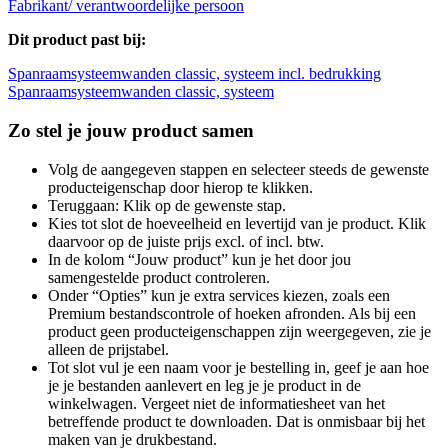
Fabrikant/ verantwoordelijke persoon
Dit product past bij:
Spanraamsysteemwanden classic, systeem incl. bedrukking
Spanraamsysteemwanden classic, systeem
Zo stel je jouw product samen
Volg de aangegeven stappen en selecteer steeds de gewenste
producteigenschap door hierop te klikken.
Teruggaan: Klik op de gewenste stap.
Kies tot slot de hoeveelheid en levertijd van je product. Klik
daarvoor op de juiste prijs excl. of incl. btw.
In de kolom “Jouw product” kun je het door jou
samengestelde product controleren.
Onder “Opties” kun je extra services kiezen, zoals een
Premium bestandscontrole of hoeken afronden. Als bij een
product geen producteigenschappen zijn weergegeven, zie je
alleen de prijstabel.
Tot slot vul je een naam voor je bestelling in, geef je aan hoe
je je bestanden aanlevert en leg je je product in de
winkelwagen. Vergeet niet de informatiesheet van het
betreffende product te downloaden. Dat is onmisbaar bij het
maken van je drukbestand.