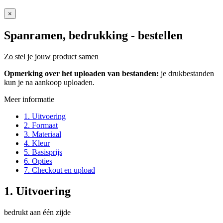
×
Spanramen, bedrukking
- bestellen
Zo stel je jouw product samen
Opmerking over het uploaden van bestanden:
je drukbestanden
kun je na aankoop uploaden.
Meer informatie
1. Uitvoering
2. Formaat
3. Materiaal
4. Kleur
5. Basisprijs
6. Opties
7. Checkout en upload
1. Uitvoering
bedrukt aan één zijde