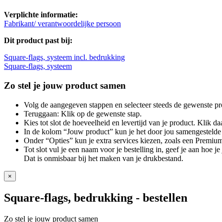
Verplichte informatie:
Fabrikant/ verantwoordelijke persoon
Dit product past bij:
Square-flags, systeem incl. bedrukking
Square-flags, systeem
Zo stel je jouw product samen
Volg de aangegeven stappen en selecteer steeds de gewenste pr
Teruggaan: Klik op de gewenste stap.
Kies tot slot de hoeveelheid en levertijd van je product. Klik daa
In de kolom “Jouw product” kun je het door jou samengestelde 
Onder “Opties” kun je extra services kiezen, zoals een Premium
Tot slot vul je een naam voor je bestelling in, geef je aan hoe 
Dat is onmisbaar bij het maken van je drukbestand.
×
Square-flags, bedrukking
- bestellen
Zo stel je jouw product samen