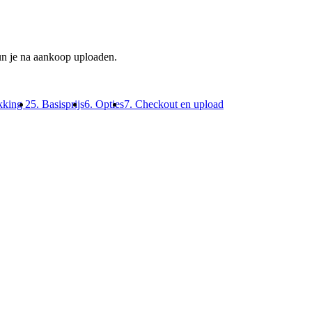
un je na aankoop uploaden.
kking 2
5. Basisprijs
6. Opties
7. Checkout en upload