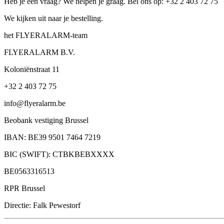
Heb je een vraag? We helpen je graag. Bel ons op: +32 2 403 72 75
We kijken uit naar je bestelling.
het FLYERALARM-team
FLYERALARM B.V.
Koloniënstraat 11
+32 2 403 72 75
info@flyeralarm.be
Beobank vestiging Brussel
IBAN: BE39 9501 7464 7219
BIC (SWIFT): CTBKBEBXXXX
BE0563316513
RPR Brussel
Directie: Falk Pewestorf