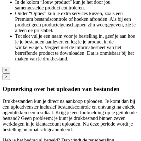
In de kolom “Jouw product” kun je het door jou
samengestelde product controleren.
Onder “Opties” kun je extra services kiezen, zoals een
Premium bestandscontrole of hoeken afronden. Als bij een
product geen producteigenschappen zijn weergegeven, zie je
alleen de prijstabel.
Tot slot vul je een naam voor je bestelling in, geef je aan hoe
je je bestanden aanlevert en leg je je product in de
winkelwagen. Vergeet niet de informatiesheet van het
betreffende product te downloaden. Dat is onmisbaar bij het
maken van je drukbestand.
×
×
Opmerking over het uploaden van bestanden
Drukbestanden kun je direct na aankoop uploaden. Je komt dan bij
een uploadvenster inclusief bestandscontrole en ontvangt na enkele
ogenblikken een resultaat. Krijg je een foutmelding op je geüploade
bestand? Geen probleem: je kunt je drukbestand binnen zeven
werkdagen in je klantaccount uploaden. Na deze periode wordt je
bestelling automatisch geannuleerd.
Heb je het bedrag al betaald? Dan vindt de terugbetaling