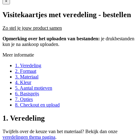
×
Visitekaartjes met veredeling
- bestellen
Zo stel je jouw product samen
Opmerking over het uploaden van bestanden:
je drukbestanden
kun je na aankoop uploaden.
Meer informatie
1. Veredeling
2. Formaat
3. Materiaal
4. Kleur
5. Aantal motieven
6. Basisprijs
7. Opties
8. Checkout en upload
1. Veredeling
Twijfels over de keuze van het materiaal? Bekijk dan onze
veredelingen thema pagina
.