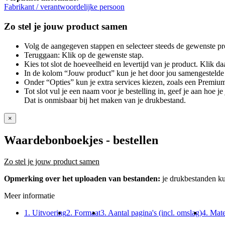
Fabrikant / verantwoordelijke persoon
Zo stel je jouw product samen
Volg de aangegeven stappen en selecteer steeds de gewenste pr
Teruggaan: Klik op de gewenste stap.
Kies tot slot de hoeveelheid en levertijd van je product. Klik daa
In de kolom “Jouw product” kun je het door jou samengestelde 
Onder “Opties” kun je extra services kiezen, zoals een Premium
Tot slot vul je een naam voor je bestelling in, geef je aan hoe 
Dat is onmisbaar bij het maken van je drukbestand.
×
Waardebonboekjes
- bestellen
Zo stel je jouw product samen
Opmerking over het uploaden van bestanden:
je drukbestanden k
Meer informatie
1. Uitvoering
2. Formaat
3. Aantal pagina's (incl. omslag)
4. Mate