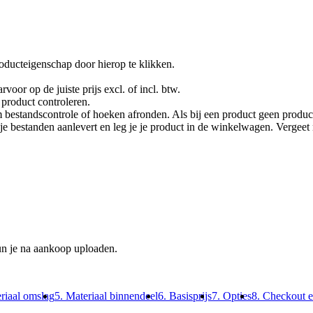
oducteigenschap door hierop te klikken.
rvoor op de juiste prijs excl. of incl. btw.
product controleren.
 bestandscontrole of hoeken afronden. Als bij een product geen product
je je bestanden aanlevert en leg je je product in de winkelwagen. Vergee
un je na aankoop uploaden.
riaal omslag
5. Materiaal binnendeel
6. Basisprijs
7. Opties
8. Checkout 