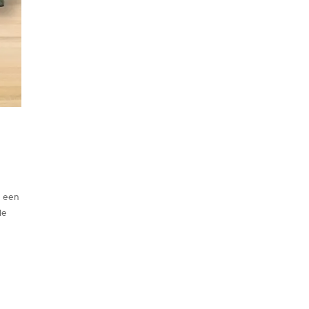
e een
le