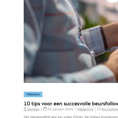
Vakkennis
10 tips voor een succesvolle beursfoll
Doreen
24. januari 2025
Vakkennis
No Comme
Der Messeauftritt war ein voller Erfolg. Sie haben Kundin