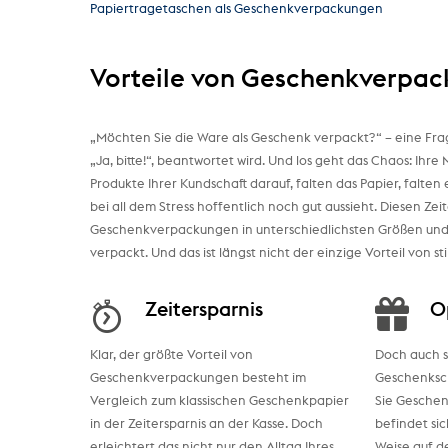
Papiertragetaschen als Geschenkverpackungen
Vorteile von Geschenkverpa
„Möchten Sie die Ware als Geschenk verpackt?“ – eine Frag
„Ja, bitte!“, beantwortet wird. Und los geht das Chaos: Ih
Produkte Ihrer Kundschaft darauf, falten das Papier, falten 
bei all dem Stress hoffentlich noch gut aussieht. Diesen Z
Geschenkverpackungen in unterschiedlichsten Größen und 
verpackt. Und das ist längst nicht der einzige Vorteil von s
Zeitersparnis
O
Klar, der größte Vorteil von
Doch auch st
Geschenkverpackungen besteht im
Geschenksch
Vergleich zum klassischen Geschenkpapier
Sie Gesche
in der Zeitersparnis an der Kasse. Doch
befindet sic
erleichtert das nicht nur den Alltag Ihres
Weise auf d