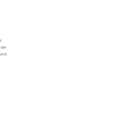
t
 die
 und