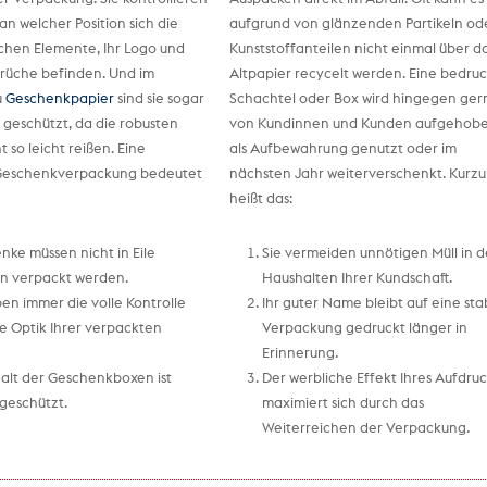
an welcher Position sich die
aufgrund von glänzenden Partikeln od
chen Elemente, Ihr Logo und
Kunststoffanteilen nicht einmal über d
prüche befinden. Und im
Altpapier recycelt werden. Eine bedru
u
Geschenkpapier
sind sie sogar
Schachtel oder Box wird hingegen ger
 geschützt, da die robusten
von Kundinnen und Kunden aufgehobe
t so leicht reißen. Eine
als Aufbewahrung genutzt oder im
Geschenkverpackung bedeutet
nächsten Jahr weiterverschenkt. Kurz
heißt das:
nke müssen nicht in Eile
Sie vermeiden unnötigen Müll in 
n verpackt werden.
Haushalten Ihrer Kundschaft.
en immer die volle Kontrolle
Ihr guter Name bleibt auf eine sta
ie Optik Ihrer verpackten
Verpackung gedruckt länger in
Erinnerung.
halt der Geschenkboxen ist
Der werbliche Effekt Ihres Aufdru
 geschützt.
maximiert sich durch das
Weiterreichen der Verpackung.