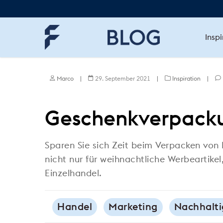
Skip
to
main
content
Inspi
Marco
|
29. September 2021
|
Inspiration
|
Geschenkverpacku
Sparen Sie sich Zeit beim Verpacken vo
nicht nur für weihnachtliche Werbeartikel
Einzelhandel.
Handel
Marketing
Nachhalti