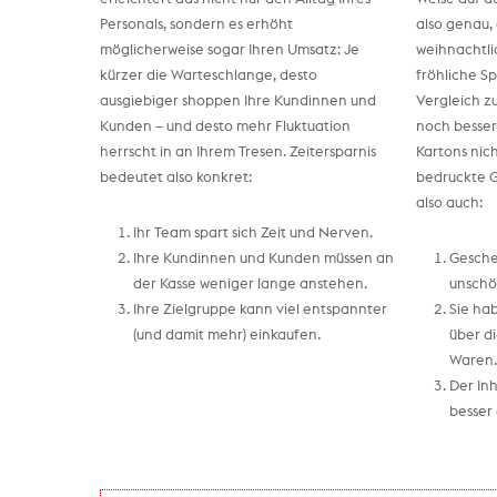
Personals, sondern es erhöht
also genau, 
möglicherweise sogar Ihren Umsatz: Je
weihnachtli
kürzer die Warteschlange, desto
fröhliche S
ausgiebiger shoppen Ihre Kundinnen und
Vergleich z
Kunden – und desto mehr Fluktuation
noch besser
herrscht in an Ihrem Tresen. Zeitersparnis
Kartons nich
bedeutet also konkret:
bedruckte 
also auch:
Ihr Team spart sich Zeit und Nerven.
Ihre Kundinnen und Kunden müssen an
Gesche
der Kasse weniger lange anstehen.
unschö
Ihre Zielgruppe kann viel entspannter
Sie hab
(und damit mehr) einkaufen.
über d
Waren.
Der In
besser