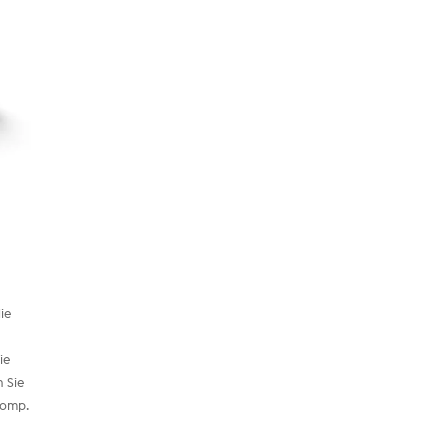
die
ie
n Sie
Pomp.