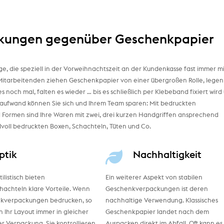
ckungen gegenüber Geschenkpapier
e, die speziell in der Vorweihnachtszeit an der Kundenkasse fast immer mi
re Mitarbeitenden ziehen Geschenkpapier von einer übergroßen Rolle, legen
es noch mal, falten es wieder … bis es schließlich per Klebeband fixiert wird
eitaufwand können Sie sich und Ihrem Team sparen: Mit bedruckten
Formen sind Ihre Waren mit zwei, drei kurzen Handgriffen ansprechend
tilvoll bedruckten Boxen, Schachteln, Tüten und Co.
ptik
Nachhaltigkeit
ilistisch bieten
Ein weiterer Aspekt von stabilen
achteln klare Vorteile. Wenn
Geschenkverpackungen ist deren
nkverpackungen bedrucken, so
nachhaltige Verwendung. Klassisches
h Ihr Layout immer in gleicher
Geschenkpapier landet nach dem
er Verpackung. Sie kontrollieren
Auspacken direkt im Abfall. Oft kann es