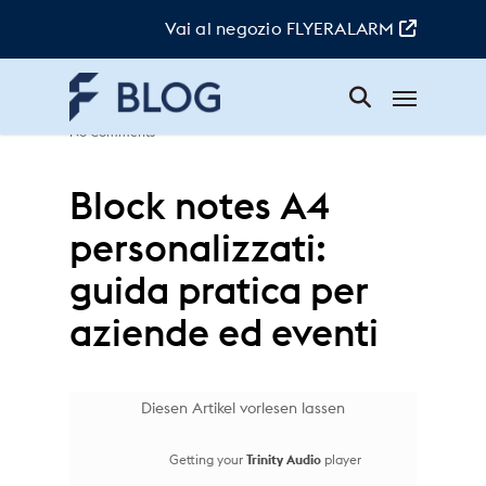
Skip
to
Vai al negozio FLYERALARM
main
content
Menu
Elsa
|
28. Aprile 2025
|
Attualità
|
No Comments
Block notes A4
personalizzati:
guida pratica per
aziende ed eventi
Diesen Artikel vorlesen lassen
Getting your
Trinity Audio
player