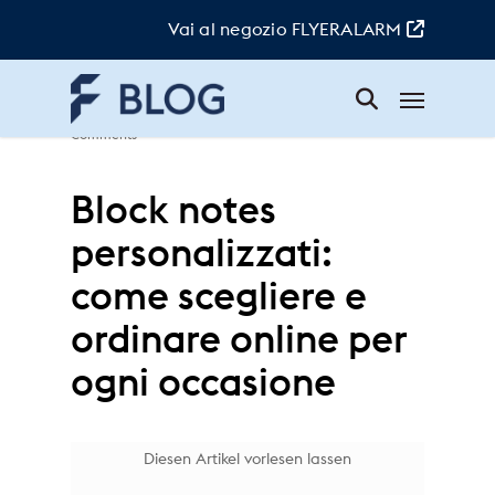
Skip
to
Vai al negozio FLYERALARM
main
content
Menu
Elsa
|
30. Aprile 2025
|
Prodotti
|
No
Comments
Block notes
personalizzati:
come scegliere e
ordinare online per
ogni occasione
Diesen Artikel vorlesen lassen