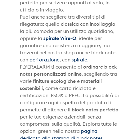
perfetto per scrivere appunti al volo, in
ufficio o in viaggio.
Puoi anche scegliere tra diversi tipi di
rilegatura: quella
classica con incollaggio
,
la più comoda per un utilizzo quotidiano,
oppure la
spirale Wire-O
, ideale per
garantire una resistenza maggiore, ma
troverai nel nostro shop anche block notes
con
perforazione
, con
spirale
.
FLYERALARM ti consente di
ordinare block
notes personalizzati online
, scegliendo tra
varie
finiture ecologiche
e
materiali
sostenibili
, come carta riciclata e
certificazioni FSC® o PEFC. La possibilità di
configurare ogni aspetto del prodotto ti
permette di ottenere il
block notes perfetto
per le tue esigenze aziendali, senza
compromessi sulla qualità. Esplora tutte le
opzioni green nella nostra
pagina
dedicata alla stampa di block notes