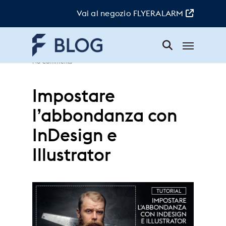
Skip
to
Vai al negozio FLYERALARM
main
content
Menu
Elsa
|
18. Agosto 2023
|
Tutorial
|
No Comments
Impostare
l’abbondanza con
InDesign e
Illustrator