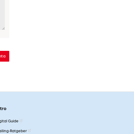
ltro
gital Guide
iling-Ratgeber