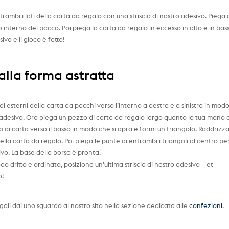
ambi i lati della carta da regalo con una striscia di nastro adesivo. Piega g
do interno del pacco. Poi piega la carta da regalo in eccesso in alto e in bas
ivo e il gioco è fatto!
alla forma astratta
 esterni della carta da pacchi verso l’interno a destra e a sinistra in mod
tro adesivo. Ora piega un pezzo di carta da regalo largo quanto la tua mano c
o di carta verso il basso in modo che si apra e formi un triangolo. Raddrizza
della carta da regalo. Poi piega le punte di entrambi i triangoli al centro pe
sivo. La base della borsa è pronta.
o dritto e ordinato, posiziona un’ultima striscia di nastro adesivo – et
o!
gali dai uno sguardo al nostro sito nella sezione dedicata alle
confezioni
.