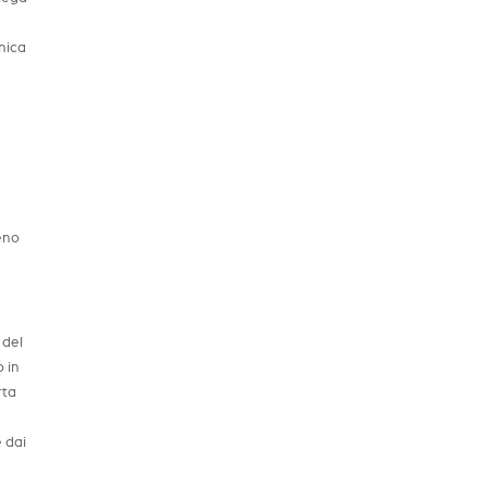
cnica
meno
 del
o in
rta
e dai