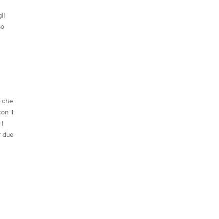
li
so
o che
on il
 i
r due