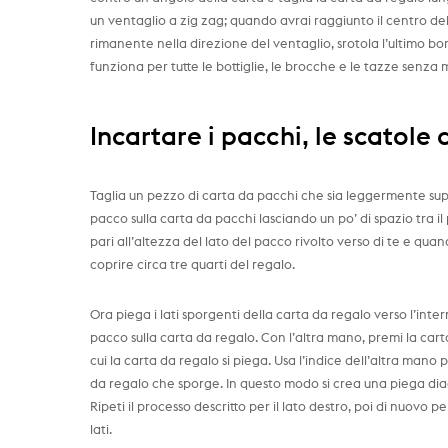
un ventaglio a zig zag; quando avrai raggiunto il centro dell
rimanente nella direzione del ventaglio, srotola l’ultimo bor
funziona per tutte le bottiglie, le brocche e le tazze senza ma
Incartare i pacchi, le scatole 
Taglia un pezzo di carta da pacchi che sia leggermente supe
pacco sulla carta da pacchi lasciando un po’ di spazio tra 
pari all’altezza del lato del pacco rivolto verso di te e qua
coprire circa tre quarti del regalo.
Ora piega i lati sporgenti della carta da regalo verso l’intern
pacco sulla carta da regalo. Con l’altra mano, premi la cart
cui la carta da regalo si piega. Usa l’indice dell’altra mano 
da regalo che sporge. In questo modo si crea una piega d
Ripeti il processo descritto per il lato destro, poi di nuovo p
lati.