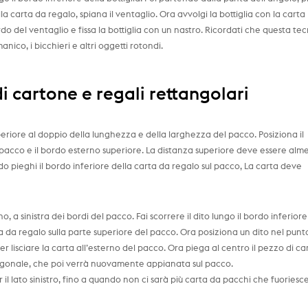
a carta da regalo, spiana il ventaglio. Ora avvolgi la bottiglia con la carta
do del ventaglio e fissa la bottiglia con un nastro. Ricordati che questa te
nico, i bicchieri e altri oggetti rotondi.
di cartone e regali rettangolari
riore al doppio della lunghezza e della larghezza del pacco. Posiziona il
il pacco e il bordo esterno superiore. La distanza superiore deve essere al
ndo pieghi il bordo inferiore della carta da regalo sul pacco, La carta deve
o, a sinistra dei bordi del pacco. Fai scorrere il dito lungo il bordo inferiore
a da regalo sulla parte superiore del pacco. Ora posiziona un dito nel punt
per lisciare la carta all’esterno del pacco. Ora piega al centro il pezzo di ca
iagonale, che poi verrà nuovamente appianata sul pacco.
er il lato sinistro, fino a quando non ci sarà più carta da pacchi che fuoriesc