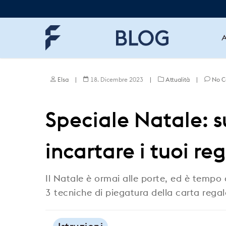
Skip
to
main
content
A
Elsa
|
18. Dicembre 2023
|
Attualità
|
No 
Speciale Natale: 
incartare i tuoi reg
Il Natale è ormai alle porte, ed è tempo d
3 tecniche di piegatura della carta regal