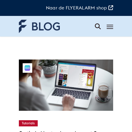
Skip
to
Naar de FLYERALARM shop
main
content
Menu
Marco
Tutorials