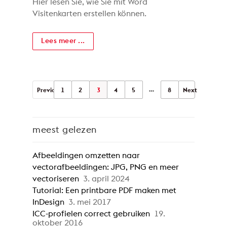
Hier lesen Sie, wie Sie mit Word
Visitenkarten erstellen können.
Lees meer ...
…
Previous
1
2
3
4
5
8
Next
meest gelezen
Afbeeldingen omzetten naar
vectorafbeeldingen: JPG, PNG en meer
vectoriseren
3. april 2024
Tutorial: Een printbare PDF maken met
InDesign
3. mei 2017
ICC-profielen correct gebruiken
19.
oktober 2016