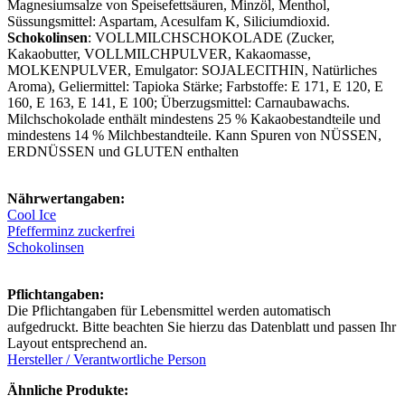
Magnesiumsalze von Speisefettsäuren, Minzöl, Menthol,
Süssungsmittel: Aspartam, Acesulfam K, Siliciumdioxid.
Schokolinsen
: VOLLMILCHSCHOKOLADE (Zucker,
Kakaobutter, VOLLMILCHPULVER, Kakaomasse,
MOLKENPULVER, Emulgator: SOJALECITHIN, Natürliches
Aroma), Geliermittel: Tapioka Stärke; Farbstoffe: E 171, E 120, E
160, E 163, E 141, E 100; Überzugsmittel: Carnaubawachs.
Milchschokolade enthält mindestens 25 % Kakaobestandteile und
mindestens 14 % Milchbestandteile. Kann Spuren von NÜSSEN,
ERDNÜSSEN und GLUTEN enthalten
Nährwertangaben:
Cool Ice
Pfefferminz zuckerfrei
Schokolinsen
Pflichtangaben:
Die Pflichtangaben für Lebensmittel werden automatisch
aufgedruckt. Bitte beachten Sie hierzu das Datenblatt und passen Ihr
Layout entsprechend an.
Hersteller / Verantwortliche Person
Ähnliche Produkte: