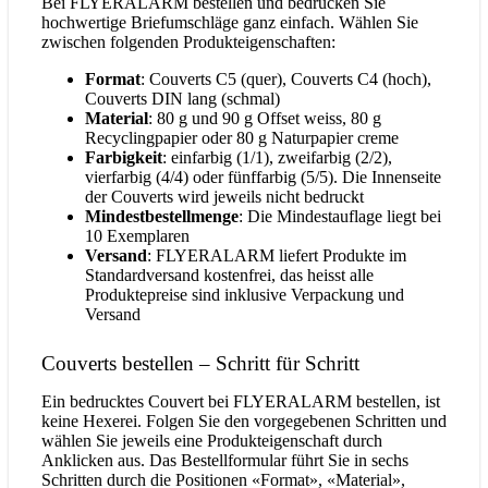
Bei FLYERALARM bestellen und bedrucken Sie
hochwertige Briefumschläge ganz einfach. Wählen Sie
zwischen folgenden Produkteigenschaften:
Format
: Couverts C5 (quer), Couverts C4 (hoch),
Couverts DIN lang (schmal)
Material
: 80 g und 90 g Offset weiss, 80 g
Recyclingpapier oder 80 g Naturpapier creme
Farbigkeit
: einfarbig (1/1), zweifarbig (2/2),
vierfarbig (4/4) oder fünffarbig (5/5). Die Innenseite
der Couverts wird jeweils nicht bedruckt
Mindestbestellmenge
: Die Mindestauflage liegt bei
10 Exemplaren
Versand
: FLYERALARM liefert Produkte im
Standardversand kostenfrei, das heisst alle
Produktepreise sind inklusive Verpackung und
Versand
Couverts bestellen – Schritt für Schritt
Ein bedrucktes Couvert bei FLYERALARM bestellen, ist
keine Hexerei. Folgen Sie den vorgegebenen Schritten und
wählen Sie jeweils eine Produkteigenschaft durch
Anklicken aus. Das Bestellformular führt Sie in sechs
Schritten durch die Positionen «Format», «Material»,