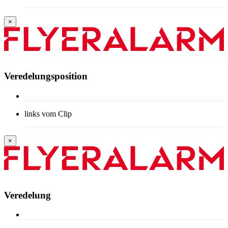
×
Veredelungsposition
links vom Clip
×
Veredelung