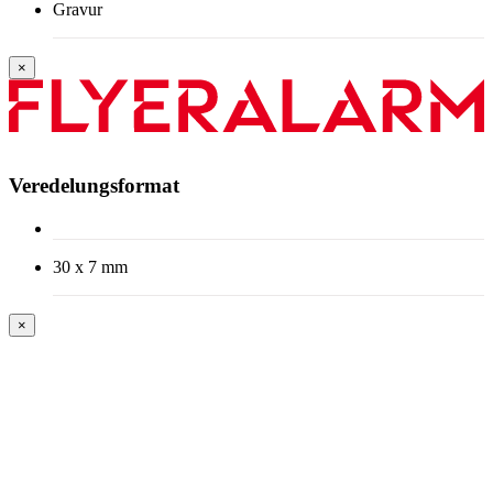
Gravur
×
Veredelungsformat
30 x 7 mm
×