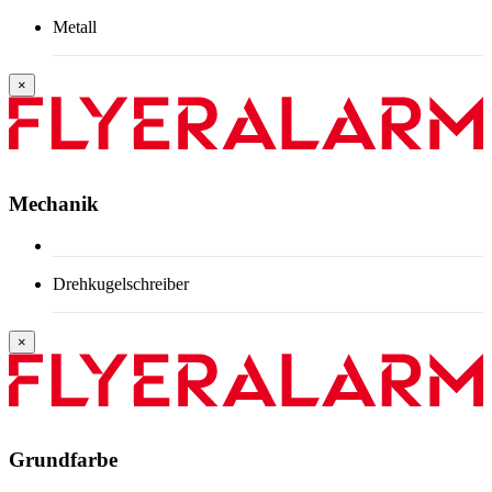
Metall
×
Mechanik
Drehkugelschreiber
×
Grundfarbe