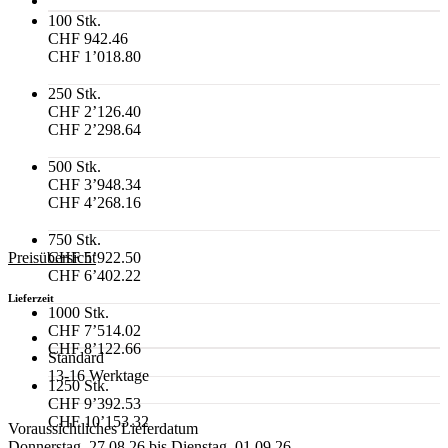
100 Stk.
CHF 942.46
CHF 1’018.80
250 Stk.
CHF 2’126.40
CHF 2’298.64
500 Stk.
CHF 3’948.34
CHF 4’268.16
750 Stk.
Preisübersicht
CHF 5’922.50
CHF 6’402.22
Lieferzeit
1000 Stk.
CHF 7’514.02
CHF 8’122.66
Standard
13-16 Werktage
1250 Stk.
CHF 9’392.53
CHF 10’153.32
Voraussichtliches Lieferdatum
Donnerstag, 27.08.26 bis Dienstag, 01.09.26