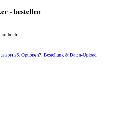
ker
- bestellen
auf hoch.
asispreis
6. Optionen
7. Bestellung & Daten-Upload