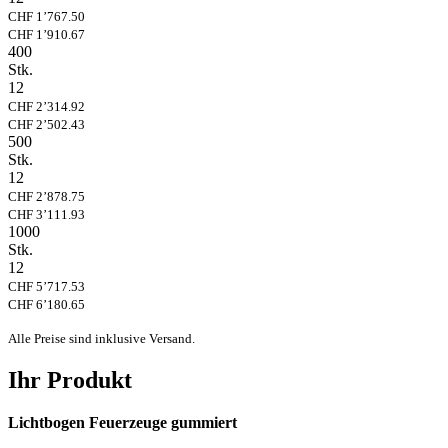
CHF 1’767.50
CHF 1’910.67
400
Stk.
12
CHF 2’314.92
CHF 2’502.43
500
Stk.
12
CHF 2’878.75
CHF 3’111.93
1000
Stk.
12
CHF 5’717.53
CHF 6’180.65
Alle Preise sind inklusive Versand.
Ihr Produkt
Lichtbogen Feuerzeuge gummiert