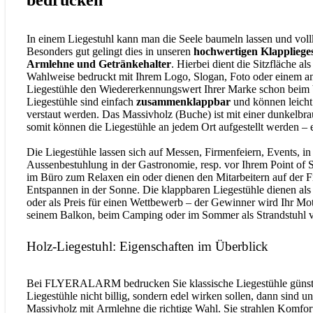
bedrucken
In einem Liegestuhl kann man die Seele baumeln lassen und vo
Besonders gut gelingt dies in unseren
hochwertigen Klapplieges
Armlehne und Getränkehalter
. Hierbei dient die Sitzfläche al
Wahlweise bedruckt mit Ihrem Logo, Slogan, Foto oder einem an
Liegestühle den Wiedererkennungswert Ihrer Marke schon beim 
Liegestühle sind einfach
zusammenklappbar
und können leicht 
verstaut werden. Das Massivholz (Buche) ist mit einer dunkelbr
somit können die Liegestühle an jedem Ort aufgestellt werden – 
Die Liegestühle lassen sich auf Messen, Firmenfeiern, Events, i
Aussenbestuhlung in der Gastronomie, resp. vor Ihrem Point of S
im Büro zum Relaxen ein oder dienen den Mitarbeitern auf der 
Entspannen in der Sonne. Die klappbaren Liegestühle dienen al
oder als Preis für einen Wettbewerb – der Gewinner wird Ihr Mot
seinem Balkon, beim Camping oder im Sommer als Strandstuhl 
Holz-Liegestuhl: Eigenschaften im Überblick
Bei FLYERALARM bedrucken Sie klassische Liegestühle günsti
Liegestühle nicht billig, sondern edel wirken sollen, dann sind u
Massivholz mit Armlehne die richtige Wahl. Sie strahlen Komfort