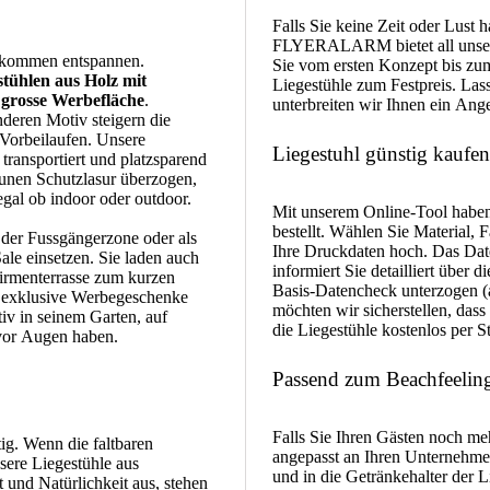
Falls Sie keine Zeit oder Lust h
FLYERALARM bietet all unsere
llkommen entspannen.
Sie vom ersten Konzept bis zum 
tühlen aus Holz mit
Liegestühle zum Festpreis. Las
s
grosse Werbefläche
.
unterbreiten wir Ihnen ein Ange
deren Motiv steigern die
Vorbeilaufen. Unsere
Liegestuhl günstig kaufen
transportiert und platzsparend
aunen Schutzlasur überzogen,
egal ob indoor oder outdoor.
Mit unserem Online-Tool haben 
bestellt. Wählen Sie Material, 
n der Fussgängerzone oder als
Ihre Druckdaten hoch. Das Daten
ale einsetzen. Sie laden auch
informiert Sie detailliert übe
Firmenterrasse zum kurzen
Basis-Datencheck unterzogen (
s exklusive Werbegeschenke
möchten wir sicherstellen, da
iv in seinem Garten, auf
die Liegestühle kostenlos per 
vor Augen haben.
Passend zum Beachfeelin
Falls Sie Ihren Gästen noch m
g. Wenn die faltbaren
angepasst an Ihren Unternehmen
nsere Liegestühle aus
und in die Getränkehalter der
 und Natürlichkeit aus, stehen