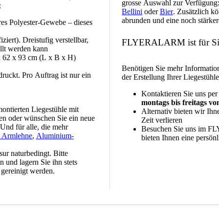
grosse Auswahl zur Verfügung
:
Bellini
oder
Bier
. Zusätzlich 
abrunden und eine noch stärke
res Polyester-Gewebe – dieses
iert). Dreistufig verstellbar,
FLYERALARM ist für Si
ellt werden kann
 x 62 x 93 cm (L x B x H)
Benötigen Sie mehr Informatio
druckt. Pro Auftrag ist nur ein
der Erstellung Ihrer Liegestühle
Kontaktieren Sie uns per
montags bis freitags vo
montierten Liegestühle mit
Alternativ bieten wir Ih
en oder wünschen Sie ein neue
Zeit verlieren
Und für alle, die mehr
Besuchen Sie uns im FL
e Armlehne
,
Aluminium-
bieten Ihnen eine persön
ur naturbedingt. Bitte
 und lagern Sie ihn stets
gereinigt werden.