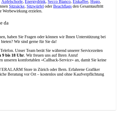
:
Apfelschorle
,
Energydrink
,
Secco Bianco
,
Eiskaffee
,
Hugo
,
können
Sitzsäcke
,
Sitzwürfel
oder
Beachflags
den Gesamtauftritt
re Werbewirkung erzielen.
e da
nen, haben Sie Fragen oder können wir Ihnen Unterstützung bei
 bieten? Wir sind gerne für Sie da!
 Telefon. Unser Team berät Sie während unserer Servicezeiten
n 9 bis 18 Uhr
. Wir freuen uns auf Ihren Anruf
nen unseren komfortablen «Callback-Service» an, damit Sie keine
YERALARM Store in Zürich oder Bern. Erfahrene Grafiker
liche Beratung vor Ort – kostenlos und ohne Kaufverpflichtung