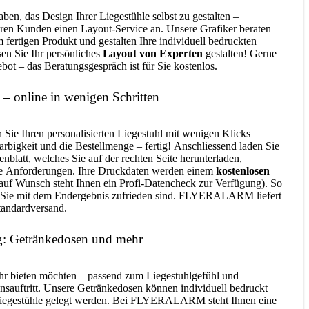
aben, das Design Ihrer Liegestühle selbst zu gestalten –
n Kunden einen Layout-Service an. Unsere Grafiker beraten
fertigen Produkt und gestalten Ihre individuell bedruckten
sen Sie Ihr persönliches
Layout von Experten
gestalten! Gerne
bot – das Beratungsgespräch ist für Sie kostenlos.
 – online in wenigen Schritten
Sie Ihren personalisierten Liegestuhl mit wenigen Klicks
Farbigkeit und die Bestellmenge – fertig! Anschliessend laden Sie
blatt, welches Sie auf der rechten Seite herunterladen,
r die Anforderungen. Ihre Druckdaten werden einem
kostenlosen
auf Wunsch steht Ihnen ein Profi-Datencheck zur Verfügung). So
ss Sie mit dem Endergebnis zufrieden sind. FLYERALARM liefert
Standardversand.
g: Getränkedosen und mehr
ehr bieten möchten – passend zum Liegestuhlgefühl und
sauftritt. Unsere Getränkedosen können individuell bedruckt
 Liegestühle gelegt werden. Bei FLYERALARM steht Ihnen eine