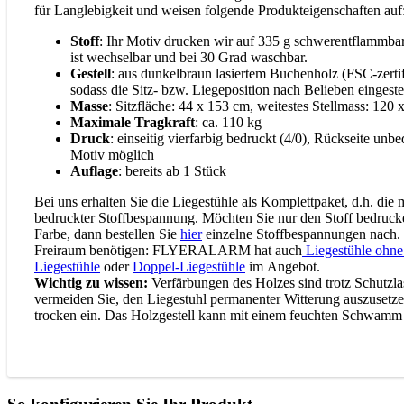
für Langlebigkeit und weisen folgende Produkteigenschaften auf
Stoff
: Ihr Motiv drucken wir auf 335 g schwerentflammba
ist wechselbar und bei 30 Grad waschbar.
Gestell
: aus dunkelbraun lasiertem Buchenholz (FSC-zertifiz
sodass die Sitz- bzw. Liegeposition nach Belieben eingest
Masse
: Sitzfläche: 44 x 153 cm, weitestes Stellmass: 120
Maximale Tragkraft
: ca. 110 kg
Druck
: einseitig vierfarbig bedruckt (4/0), Rückseite unbe
Motiv möglich
Auflage
: bereits ab 1 Stück
Bei uns erhalten Sie die Liegestühle als Komplettpaket, d.h. die 
bedruckter Stoffbespannung. Möchten Sie nur den Stoff bedruck
Farbe, dann bestellen Sie
hier
einzelne Stoffbespannungen nach. 
Freiraum benötigen: FLYERALARM hat auch
Liegestühle ohn
Liegestühle
oder
Doppel-Liegestühle
im Angebot.
Wichtig zu wissen:
Verfärbungen des Holzes sind trotz Schutzlas
vermeiden Sie, den Liegestuhl permanenter Witterung auszusetzen
trocken ein. Das Holzgestell kann mit einem feuchten Schwamm 