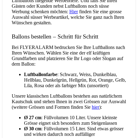
Luftballons fliegende Werbebriefe. Und falls Sie Ihren
Gästen oder Kunden nebst Luftballons noch süsse
Werbung schenken möchten:
Hier
finden Sie eine grosse
Auswahl süsser Werbeartikel, welche Sie ganz nach Ihren
Wünschen gestalten.
Ballons bestellen – Schritt für Schritt
Bei FLYERALARM bedrucken Sie Ihre Luftballons nach
Ihren Wünschen. Wählen Sie eine der elf kräftigen
Grundfarben und platzieren Sie Ihr Logo oder Slogan auf
dem Ballon:
Luftballonfarbe
: Schwarz, Weiss, Dunkelblau,
Hellblau, Dunkelgrün, Hellgrün, Rot, Orange, Gelb,
Lila, Rosa oder als farbiger Mix (unsortiert)
Unsere klassischen Luftballons bestehen aus natürlichem
Kautschuk und stehen Ihnen in zwei Grössen zur Auswahl
(weitere Grössen und Formen finden Sie
hier
):
Ø 27 cm
: Füllvolumen 10 Liter. Unsere kleinste
Grösse eignet sich besonders zum Steigenlassen
Ø 30 cm
: Füllvolumen 15 Liter. Sind etwas grösser
und wirken dadurch noch auffälliger