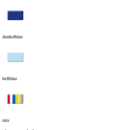
dunkelblau
hellblau
mix