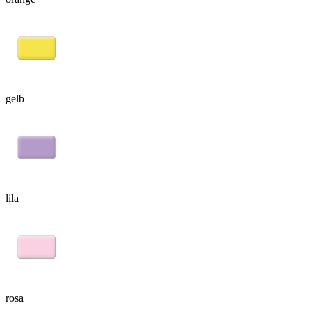
gelb
lila
rosa