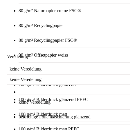
80 g/m² Naturpapier creme FSC®
80 g/m² Recyclingpapier
80 g/m² Recyclingpapier FSC®
90 g/m² Offsetpapier weiss
Veredelung
keine Veredelung
90 g/m² Offsetpapier weiss PEFC
keine Veredelung
100 g/m² Bilderdruck glänzend
100 g/m² Bilderdruck glänzend PEFC
keine Veredelung
100 g/m² Bilderdruck matt
beidseitige Folienkaschierung glänzend
100 g/m² Bilderdruck matt PEFC