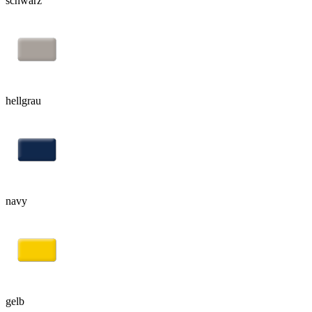
schwarz
hellgrau
navy
gelb