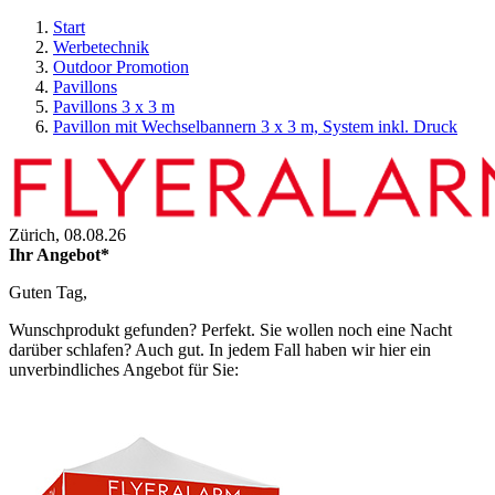
Start
Werbetechnik
Outdoor Promotion
Pavillons
Pavillons 3 x 3 m
Pavillon mit Wechselbannern 3 x 3 m, System inkl. Druck
Zürich,
08.08.26
Ihr Angebot*
Guten Tag,
Wunschprodukt gefunden? Perfekt. Sie wollen noch eine Nacht
darüber schlafen? Auch gut. In jedem Fall haben wir hier ein
unverbindliches Angebot für Sie: